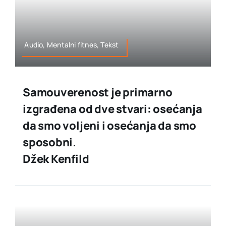
Audio, Mentalni fitnes, Tekst
Samouverenost je primarno
izgrađena od dve stvari: osećanja
da smo voljeni i osećanja da smo
sposobni.
Džek Kenfild