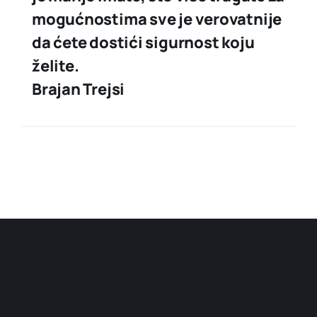
mogućnostima sve je verovatnije
da ćete dostići sigurnost koju
želite.
Brajan Trejsi