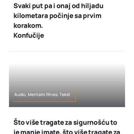
Svaki put pa i onaj od hiljadu
kilometara počinje sa prvim
korakom.
Konfučije
Audio, Mentalni fitnes, Tekst
Što više tragate za sigurnošću to
je manje imate, što više tragate za