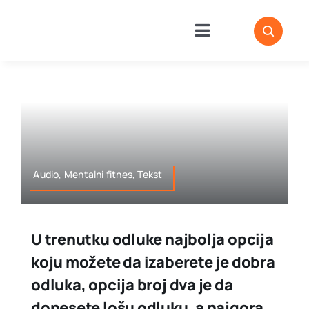
Skip
to
Toggle
content
Navigation
Mentor
CC Workshop
Mentalni fitnes
Audio, Mentalni fitnes, Tekst
E-biblioteka
U trenutku odluke najbolja opcija
O nama
koju možete da izaberete je dobra
odluka, opcija broj dva je da
Kontakt
donesete lošu odluku, a najgora