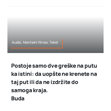
Audio, Mentalni fitnes, Tekst
Postoje samo dve greške na putu
ka istini: da uopšte ne krenete na
taj put ili da ne izdržite do
samoga kraja.
Buda