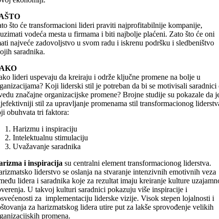
AŠTO
to što će transformacioni lideri praviti najprofitabilnije kompanije,
uzimati vodeća mesta u firmama i biti najbolje plaćeni. Zato što će oni
ati najveće zadovoljstvo u svom radu i iskrenu podršku i sledbeništvo
ojih saradnika.
AKO
ko lideri uspevaju da kreiraju i održe ključne promene na bolje u
ganizacijama? Koji liderski stil je potreban da bi se motivisali saradnici
vedu značajne organizacijske promene? Brojne studije su pokazale da j
jefektivniji stil za upravljanje promenama stil transformacionog liderstv
ji obuhvata tri faktora:
Harizmu i inspiraciju
Intelektualnu stimulaciju
Uvažavanje saradnika
rizma i inspiracija
su centralni element transformacionog liderstva.
rizmatsko liderstvo se oslanja na stvaranje intenzivnih emotivnih veza
među lidera i saradnika koje za rezultat imaju kreiranje kulture uzajam
verenja. U takvoj kulturi saradnici pokazuju više inspiracije i
svećenosti za implementaciju liderske vizije. Visok stepen lojalnosti i
štovanja za harizmatskog lidera utire put za lakše sprovođenje velikih
ganizacijskih promena.