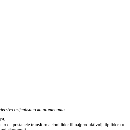
derstvo orijentisano ka promenama
TA
ko da postanete transformacioni lider ili najproduktivniji tip lidera u
voj ekonomiji.