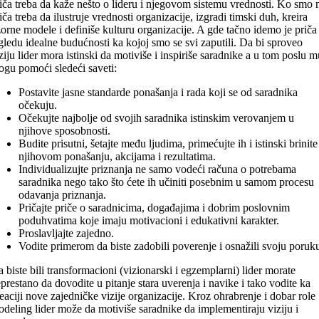
iča treba da kaže nešto o lideru i njegovom sistemu vrednosti. Ko smo 
iča treba da ilustruje vrednosti organizacije, izgradi timski duh, kreira
orne modele i definiše kulturu organizacije. A gde tačno idemo je priča
gledu idealne budućnosti ka kojoj smo se svi zaputili. Da bi sproveo
ziju lider mora istinski da motiviše i inspiriše saradnike a u tom poslu m
gu pomoći sledeći saveti:
Postavite jasne standarde ponašanja i rada koji se od saradnika
očekuju.
Očekujte najbolje od svojih saradnika istinskim verovanjem u
njihove sposobnosti.
Budite prisutni, šetajte među ljudima, primećujte ih i istinski brinite
njihovom ponašanju, akcijama i rezultatima.
Individualizujte priznanja ne samo vodeći računa o potrebama
saradnika nego tako što ćete ih učiniti posebnim u samom procesu
odavanja priznanja.
Pričajte priče o saradnicima, događajima i dobrim poslovnim
poduhvatima koje imaju motivacioni i edukativni karakter.
Proslavljajte zajedno.
Vodite primerom da biste zadobili poverenje i osnažili svoju poruk
 biste bili transformacioni (vizionarski i egzemplarni) lider morate
prestano da dovodite u pitanje stara uverenja i navike i tako vodite ka
eaciji nove zajedničke vizije organizacije. Kroz ohrabrenje i dobar role
deling lider može da motiviše saradnike da implementiraju viziju i