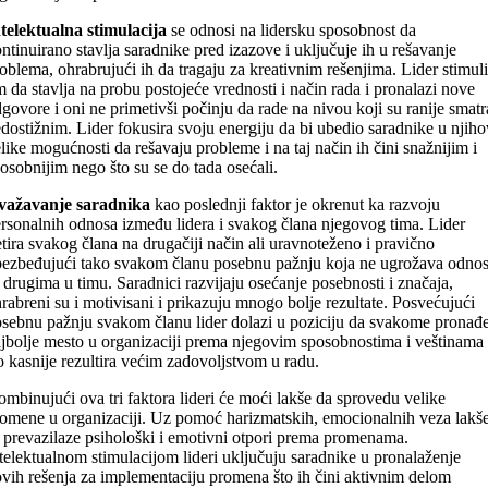
telektualna stimulacija
se odnosi na lidersku sposobnost da
ntinuirano stavlja saradnike pred izazove i uključuje ih u rešavanje
oblema, ohrabrujući ih da tragaju za kreativnim rešenjima. Lider stimul
m da stavlja na probu postojeće vrednosti i način rada i pronalazi nove
govore i oni ne primetivši počinju da rade na nivou koji su ranije smatr
dostižnim. Lider fokusira svoju energiju da bi ubedio saradnike u njih
like mogućnosti da rešavaju probleme i na taj način ih čini snažnijim i
osobnijim nego što su se do tada osećali.
važavanje saradnika
kao poslednji faktor je okrenut ka razvoju
rsonalnih odnosa između lidera i svakog člana njegovog tima. Lider
etira svakog člana na drugačiji način ali uravnoteženo i pravično
ezbeđujući tako svakom članu posebnu pažnju koja ne ugrožava odno
 drugima u timu. Saradnici razvijaju osećanje posebnosti i značaja,
rabreni su i motivisani i prikazuju mnogo bolje rezultate. Posvećujući
sebnu pažnju svakom članu lider dolazi u poziciju da svakome pronađ
jbolje mesto u organizaciji prema njegovim sposobnostima i veštinama
o kasnije rezultira većim zadovoljstvom u radu.
mbinujući ova tri faktora lideri će moći lakše da sprovedu velike
omene u organizaciji. Uz pomoć harizmatskih, emocionalnih veza lakš
 prevazilaze psihološki i emotivni otpori prema promenama.
telektualnom stimulacijom lideri uključuju saradnike u pronalaženje
vih rešenja za implementaciju promena što ih čini aktivnim delom