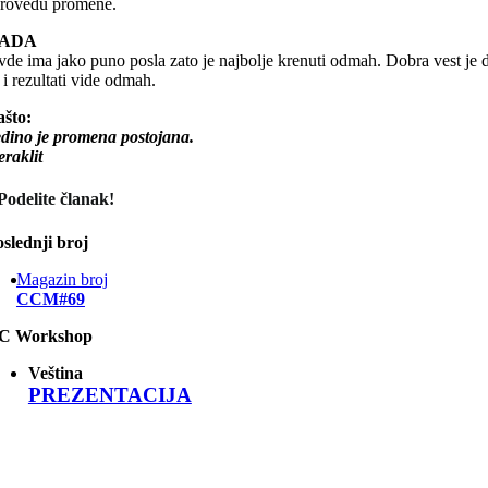
provedu promene.
ADA
de ima jako puno posla zato je najbolje krenuti odmah. Dobra vest je 
 i rezultati vide odmah.
ašto:
dino je promena postojana.
raklit
Podelite članak!
slednji broj
Magazin broj
CCM#69
C Workshop
Veština
PREZENTACIJA