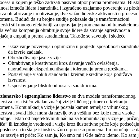
ocesa u kojem je teško zadržati pasivan otpor prema promenama. Blisk
nosi između lidera i saradnika i izgrađeno uzajamno poverenje su plod
o za ohrabrivanje i motivisanje, dve važne liderske aktivnosti u procesu
omena. Budući da su brojne studije pokazale da je transformacioni
derski stil mnogo efektivniji za upravljanje promenama od transakciono
ila većina kompanija ohrabruje svoje lidere da smanje agresivnost a
jačaju empatiju prema saradnicima. Takođe se savetuje i sledeće:
Iskazivanje poverenja i optimizma u pogledu sposobnosti saradnik
da izvrše zadatak.
Obezbeđivanje jasne vizije.
Ohrabrivanje kreativnosti kroz davanje većih ovlašćenja,
nagrađivanje eksperimentisanja i toleranciju prema greškama.
Postavljanje visokih standarda i kreiranje sredine koja podržava
izvrsnost.
Uspostavljanje bliskih odnosa sa saradnicima.
zionarsko i egzemplarno liderstvo
su dva modela transformacionog
derstva koja ističu vitalan značaj vizije i ličnog primera u kreiranju
omena. Komunikacija vizije je postala kamen temeljac vrhunskog
derstva i svaki lider mora da razvije ovu veštinu bez koje nema visoke
adnje. Jedan od najefektivnijih načina za komunikaciju vizije je „pričan
iča“ ili iznošenje vrednosti i vizije kroz ilustrativne priče koje podsećaj
poslene na to šta je istinski važno u procesu promena. Preporučuje se d
der razvije tri priče: Ko sam ja, Ko smo mi i Gde tačno idemo. Ko sam j