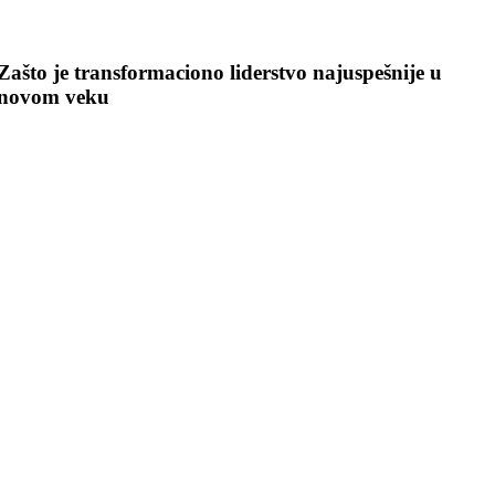
Skip
to
content
Zašto je transformaciono liderstvo najuspešnije u
novom veku