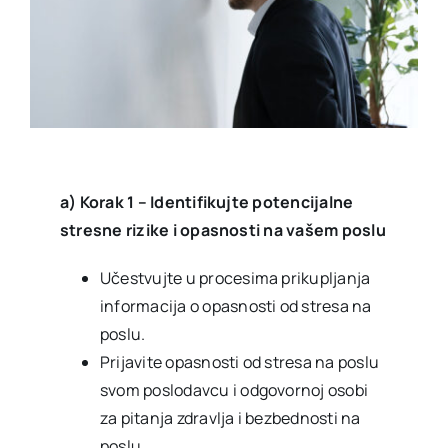
a) Korak 1 – Identifikujte potencijalne
stresne rizike i opasnosti na vašem poslu
Učestvujte u procesima prikupljanja
informacija o opasnosti od stresa na
poslu.
Prijavite opasnosti od stresa na poslu
svom poslodavcu i odgovornoj osobi
za pitanja zdravlja i bezbednosti na
poslu