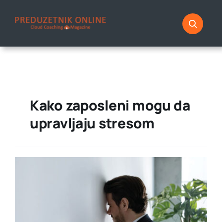
Skip
to
content
Kako zaposleni mogu da
upravljaju stresom