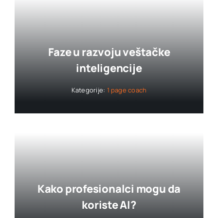
Faze u razvoju veštačke
inteligencije
Kategorije:
1 page coach
Kako profesionalci mogu da
koriste AI?