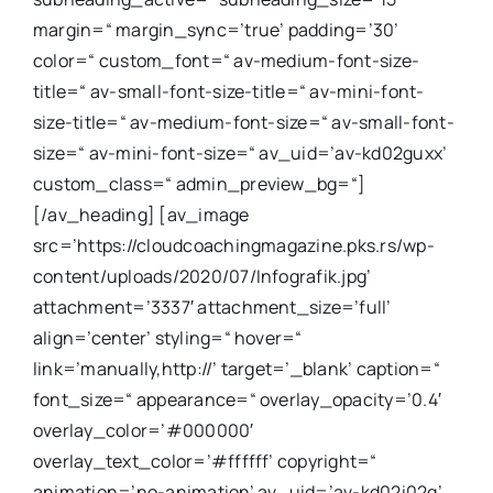
margin=“ margin_sync=’true’ padding=’30’
color=“ custom_font=“ av-medium-font-size-
title=“ av-small-font-size-title=“ av-mini-font-
size-title=“ av-medium-font-size=“ av-small-font-
size=“ av-mini-font-size=“ av_uid=’av-kd02guxx’
custom_class=“ admin_preview_bg=“]
[/av_heading] [av_image
src=’https://cloudcoachingmagazine.pks.rs/wp-
content/uploads/2020/07/Infografik.jpg’
attachment=’3337′ attachment_size=’full’
align=’center’ styling=“ hover=“
link=’manually,http://’ target=’_blank’ caption=“
font_size=“ appearance=“ overlay_opacity=’0.4′
overlay_color=’#000000′
overlay_text_color=’#ffffff’ copyright=“
animation=’no-animation’ av_uid=’av-kd02i02q’