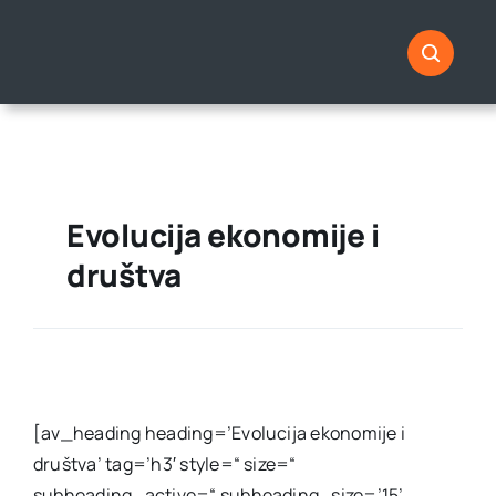
Skip
to
content
Evolucija ekonomije i
društva
[av_heading heading=’Evolucija ekonomije i
društva’ tag=’h3′ style=“ size=“
subheading_active=“ subheading_size=’15’